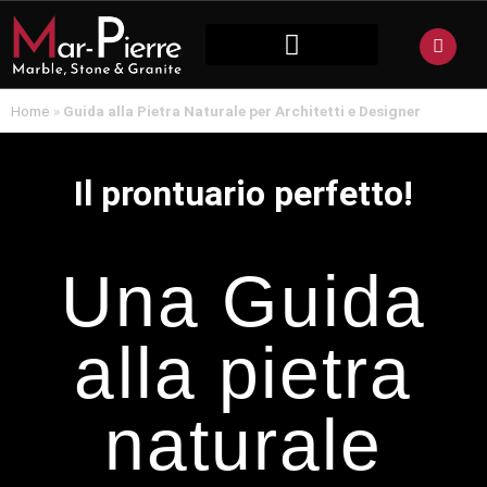
PIETRA NATURALE
Home
»
Guida alla Pietra Naturale per Architetti e Designer
Il prontuario perfetto!
Una Guida
alla pietra
naturale