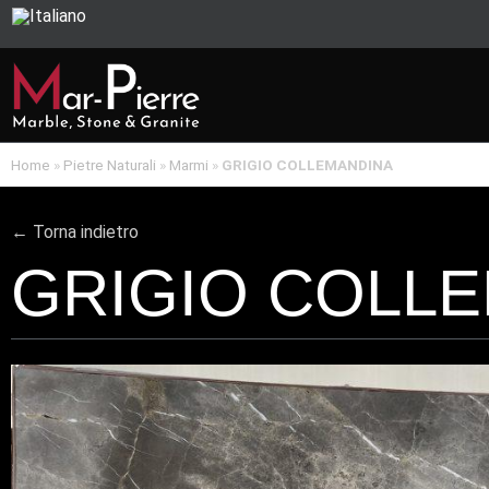
Home
»
Pietre Naturali
»
Marmi
»
GRIGIO COLLEMANDINA
← Torna indietro
GRIGIO COLL