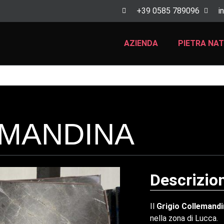
+39 0585 789096
i
AZIENDA
PIETRA NA
EMANDINA
Descrizio
Il
Grigio Collemand
nella zona di Lucca.