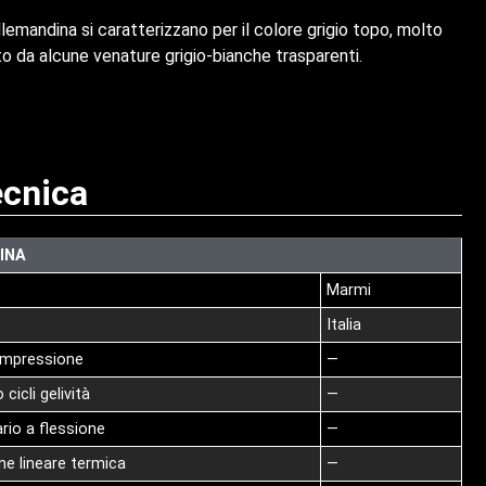
llemandina si caratterizzano per il colore grigio topo, molto
o da alcune venature grigio-bianche trasparenti.
cnica
INA
Marmi
Italia
compressione
—
cicli gelività
—
ario a flessione
—
one lineare termica
—