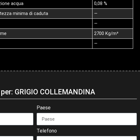
izione acqua
0,08 %
altezza minima di caduta
—
—
lume
2700 Kg/m³
—
ni per: GRIGIO COLLEMANDINA
Paese
Telefono