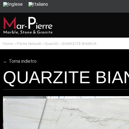
Home
»
Pietre Naturali
»
Quarziti
»
QUARZITE BIANCA
← Torna indietro
QUARZITE BIA