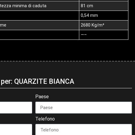
altezza minima di caduta
81 cm
0,54 mm
lume
2680 Kg/m³
—–
ni per: QUARZITE BIANCA
Paese
Telefono