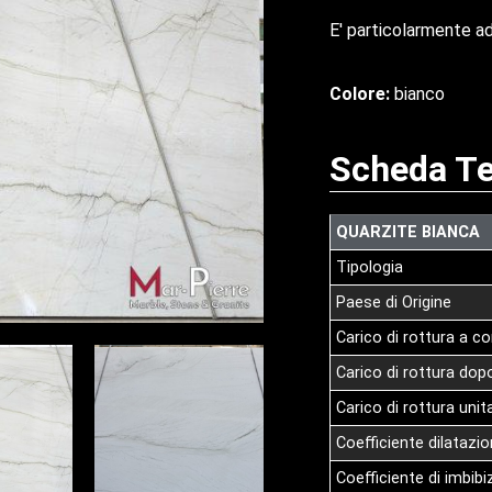
E' particolarmente ad
Colore:
bianco
Scheda Te
QUARZITE BIANCA
Tipologia
Paese di Origine
Carico di rottura a 
Carico di rottura dopo 
Carico di rottura unit
Coefficiente dilatazi
Coefficiente di imbib