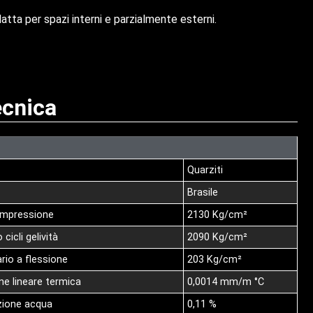
atta per spazi interni e parzialmente esterni.
cnica
Quarziti
Brasile
compressione
2130 Kg/cm²
cicli gelività
2090 Kg/cm²
ario a flessione
203 Kg/cm²
one lineare termica
0,0014 mm/m °C
izione acqua
0,11 %