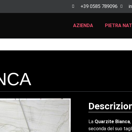
+39 0585 789096
i
AZIENDA
PIETRA NA
NCA
Descrizio
La
Quarzite Bianca
,
seconda del suo tagl